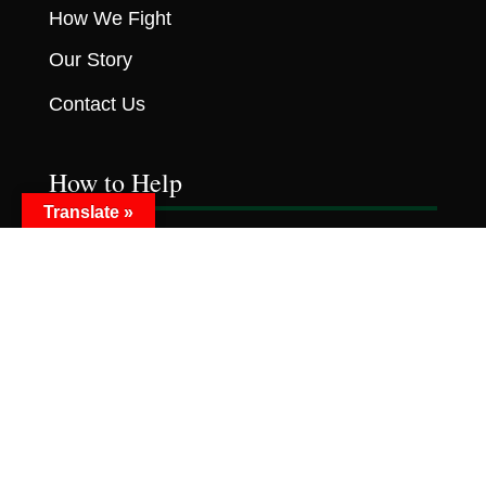
How We Fight
Our Story
Contact Us
How to Help
Translate »
Become A Doner
Volunteer
Resources
Active Projects
Events