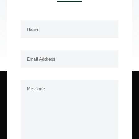
Name
(Required)
First
Email
(Required)
Comments
(Required)